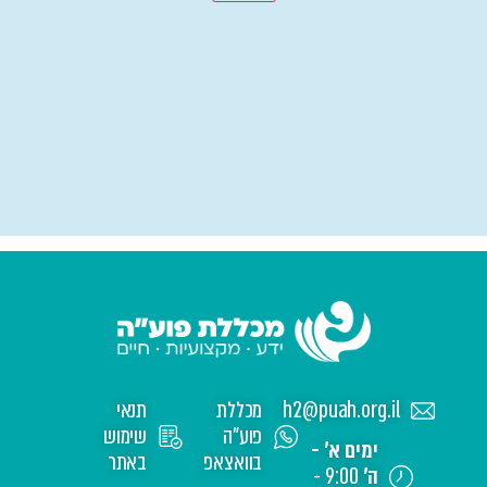
h2@puah.org.il
מכללת
תנאי
פוע"ה
שימוש
ימים א' -
בוואצאפ
באתר
ה'
9:00 -