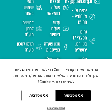
h2@puah.org.il
מכללת
תנאי
פוע"ה
שימוש
ימים א' -
בוואצאפ
באתר
ה'
9:00 -
15:00
ערוץ
דרושים
פוע"ה
למכון
נחום
ביוטיוב
פוע"ה
חפצדי 17,
בנין רם,
מכון פוע"ה
תרמו למכון
ירושלים
בפייסבוק
פוע"ה
טלפון :
מכון פוע"ה
02-
באינסטגרם
אנו משתמשים בקובצי Cookie כדי לשפר את חווית הגלישה
6517171
שלך ולנתח את תנועת הגולשים באתר. האם את/ה מסכים/ה
לשימוש בקובצי Cookie?
אני מסכים/ה
אני מסרב/ת
למדיניות הפרטיות