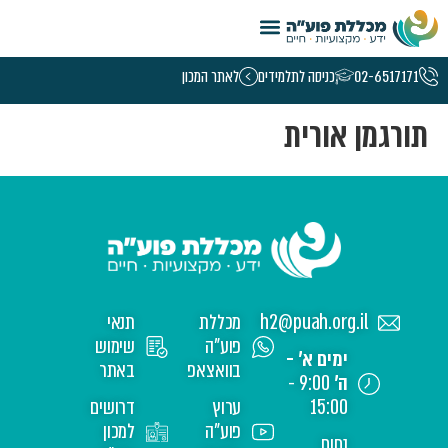
טמפלט קורסי נשים – 5.26
02-6517171
כניסה לתלמידים
לאתר המכון
תורגמן אורית
h2@puah.org.il
מכללת
תנאי
פוע"ה
שימוש
ימים א' -
בוואצאפ
באתר
ה'
9:00 -
15:00
ערוץ
דרושים
פוע"ה
למכון
נחום