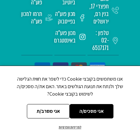
ביוטיוב
פוע"ה
חפצדי 17,
בנין רם,
מכון פוע"ה
תרמו למכון
ירושלים
בפייסבוק
פוע"ה
טלפון :
מכון פוע"ה
02-
באינסטגרם
6517171
אנו משתמשים בקובצי Cookie כדי לשפר את חווית הגלישה
שלך ולנתח את תנועת הגולשים באתר. האם את/ה מסכים/ה
לשימוש בקובצי Cookie?
CREATED BY JEWTECH
אני מסכים/ה
אני מסרב/ת
למדיניות הפרטיות