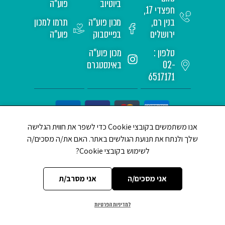
ביוטיוב
פוע"ה
חפצדי 17,
בנין רם,
מכון פוע"ה
תרמו למכון
ירושלים
בפייסבוק
פוע"ה
טלפון :
מכון פוע"ה
02-
באינסטגרם
6517171
אנו משתמשים בקובצי Cookie כדי לשפר את חווית הגלישה
שלך ולנתח את תנועת הגולשים באתר. האם את/ה מסכים/ה
לשימוש בקובצי Cookie?
CREATED BY JEWTECH
אני מסכים/ה
אני מסרב/ת
למדיניות הפרטיות