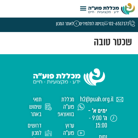
טמפלט קורסי נשים – 5.26
02-6517171
כניסה לתלמידים
לאתר המכון
שכטר טובה
h2@puah.org.il
מכללת
תנאי
פוע"ה
שימוש
ימים א' -
בוואצאפ
באתר
ה'
9:00 -
15:00
ערוץ
דרושים
פוע"ה
למכון
נחום