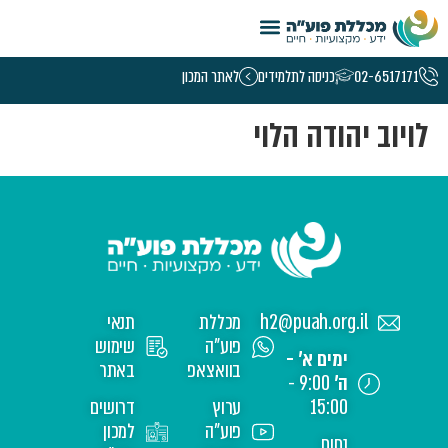
טמפלט קורסי נשים – 5.26
02-6517171
כניסה לתלמידים
לאתר המכון
לויוב יהודה הלוי
h2@puah.org.il
מכללת
תנאי
פוע"ה
שימוש
ימים א' -
בוואצאפ
באתר
ה'
9:00 -
15:00
ערוץ
דרושים
פוע"ה
למכון
נחום