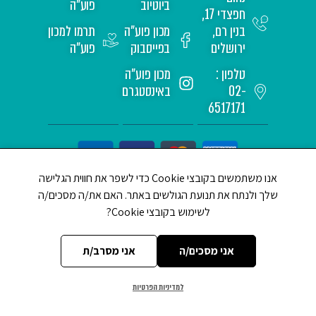
ביוטיוב
פוע"ה
חפצדי 17,
בנין רם,
מכון פוע"ה
תרמו למכון
ירושלים
בפייסבוק
פוע"ה
טלפון :
מכון פוע"ה
02-
באינסטגרם
6517171
אנו משתמשים בקובצי Cookie כדי לשפר את חווית הגלישה
שלך ולנתח את תנועת הגולשים באתר. האם את/ה מסכים/ה
לשימוש בקובצי Cookie?
CREATED BY JEWTECH
אני מסכים/ה
אני מסרב/ת
למדיניות הפרטיות