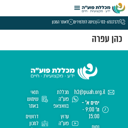
טמפלט קורסי נשים – 5.26
02-6517171
כניסה לתלמידים
לאתר המכון
כהן עפרה
h2@puah.org.il
מכללת
תנאי
פוע"ה
שימוש
ימים א' -
בוואצאפ
באתר
ה'
9:00 -
15:00
ערוץ
דרושים
פוע"ה
למכון
נחום