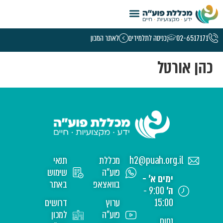
טמפלט קורסי נשים – 5.26
02-6517171
כניסה לתלמידים
לאתר המכון
כהן אורטל
h2@puah.org.il
מכללת
תנאי
פוע"ה
שימוש
ימים א' -
בוואצאפ
באתר
ה'
9:00 -
15:00
ערוץ
דרושים
פוע"ה
למכון
נחום