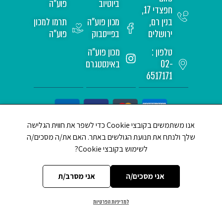
ביוטיוב
פוע"ה
חפצדי 17,
בנין רם,
מכון פוע"ה
תרמו למכון
ירושלים
בפייסבוק
פוע"ה
טלפון :
מכון פוע"ה
02-
באינסטגרם
6517171
אנו משתמשים בקובצי Cookie כדי לשפר את חווית הגלישה
שלך ולנתח את תנועת הגולשים באתר. האם את/ה מסכים/ה
לשימוש בקובצי Cookie?
CREATED BY JEWTECH
אני מסכים/ה
אני מסרב/ת
למדיניות הפרטיות