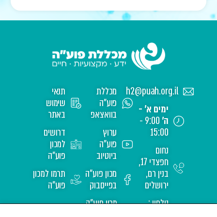
h2@puah.org.il
מכללת
תנאי
פוע"ה
שימוש
ימים א' -
בוואצאפ
באתר
ה'
9:00 -
15:00
ערוץ
דרושים
פוע"ה
למכון
נחום
ביוטיוב
פוע"ה
חפצדי 17,
בנין רם,
מכון פוע"ה
תרמו למכון
ירושלים
בפייסבוק
פוע"ה
טלפון :
מכון פוע"ה
02-
באינסטגרם