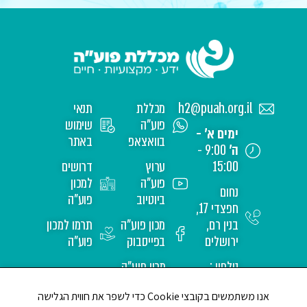
h2@puah.org.il
מכללת
תנאי
פוע"ה
שימוש
ימים א' -
בוואצאפ
באתר
ה'
9:00 -
15:00
ערוץ
דרושים
פוע"ה
למכון
נחום
ביוטיוב
פוע"ה
חפצדי 17,
בנין רם,
מכון פוע"ה
תרמו למכון
ירושלים
בפייסבוק
פוע"ה
טלפון :
מכון פוע"ה
02-
באינסטגרם
אנו משתמשים בקובצי Cookie כדי לשפר את חווית הגלישה
6517171