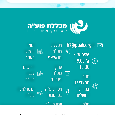
h2@puah.org.il
מכללת
תנאי
פוע"ה
שימוש
ימים א' -
בוואצאפ
באתר
ה'
9:00 -
15:00
ערוץ
דרושים
פוע"ה
למכון
נחום
ביוטיוב
פוע"ה
חפצדי 17,
בנין רם,
מכון פוע"ה
תרמו למכון
ירושלים
בפייסבוק
פוע"ה
טלפון :
מכון פוע"ה
02-
באינסטגרם