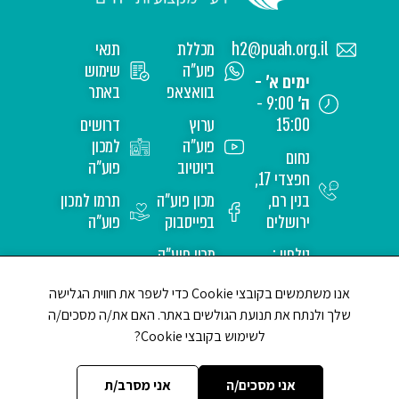
h2@puah.org.il
מכללת
תנאי
פוע"ה
שימוש
ימים א' -
בוואצאפ
באתר
ה'
9:00 -
15:00
ערוץ
דרושים
פוע"ה
למכון
נחום
ביוטיוב
פוע"ה
חפצדי 17,
בנין רם,
מכון פוע"ה
תרמו למכון
ירושלים
בפייסבוק
פוע"ה
טלפון :
מכון פוע"ה
02-
באינסטגרם
אנו משתמשים בקובצי Cookie כדי לשפר את חווית הגלישה
6517171
שלך ולנתח את תנועת הגולשים באתר. האם את/ה מסכים/ה
לשימוש בקובצי Cookie?
אני מסכים/ה
אני מסרב/ת