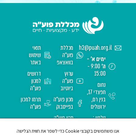
h2@puah.org.il
מכללת
תנאי
פוע"ה
שימוש
ימים א' -
בוואצאפ
באתר
ה'
9:00 -
15:00
ערוץ
דרושים
פוע"ה
למכון
נחום
ביוטיוב
פוע"ה
חפצדי 17,
בנין רם,
מכון פוע"ה
תרמו למכון
ירושלים
בפייסבוק
פוע"ה
טלפון :
מכון פוע"ה
02-
באינסטגרם
אנו משתמשים בקובצי Cookie כדי לשפר את חווית הגלישה
6517171