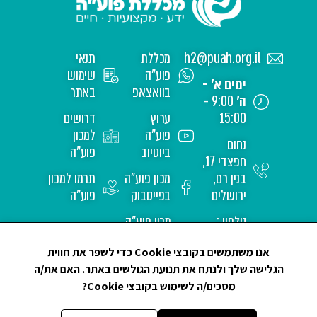
h2@puah.org.il
מכללת
תנאי
פוע"ה
שימוש
ימים א' -
בוואצאפ
באתר
ה'
9:00 -
15:00
ערוץ
דרושים
פוע"ה
למכון
נחום
ביוטיוב
פוע"ה
חפצדי 17,
בנין רם,
מכון פוע"ה
תרמו למכון
ירושלים
בפייסבוק
פוע"ה
טלפון :
מכון פוע"ה
02-
באינסטגרם
אנו משתמשים בקובצי Cookie כדי לשפר את חווית
6517171
הגלישה שלך ולנתח את תנועת הגולשים באתר. האם את/ה
מסכים/ה לשימוש בקובצי Cookie?