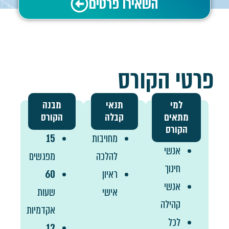
השאירו פרטים
פרטי הקורס
למי
תנאי
מבנה
מתאים
קבלה
הקורס
הקורס
מחויבות
15
אנשי
להלכה
מפגשים
חינוך
ראיון
60
אנשי
אישי
שעות
קהילה
אקדמיות
לכל
12