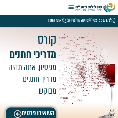
טמפלט קורסי נשים – 5.26
02-6517171
כניסה לתלמידים
לאתר המכון
קורס
מדריכי חתנים
מניסיון, אתה תהיה
מדריך חתנים
מבוקש
השאירו פרטים