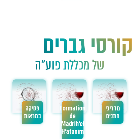
קורסי גברים
של מכללת פוע"ה
מדריכי
Formation
פסיקה
חתנים
de
במראות
Madrih'ei
H'atanim