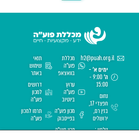
h2@puah.org.il
מכללת
תנאי
פוע"ה
שימוש
ימים א' -
בוואצאפ
באתר
ה'
9:00 -
15:00
ערוץ
דרושים
פוע"ה
למכון
נחום
ביוטיוב
פוע"ה
חפצדי 17,
בנין רם,
מכון פוע"ה
תרמו למכון
ירושלים
בפייסבוק
פוע"ה
טלפון :
מכון פוע"ה
02-
באינסטגרם